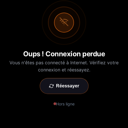
Oups ! Connexion perdue
Vous n'êtes pas connecté à Internet. Vérifiez votre
connexion et réessayez.
Réessayer
Hors ligne