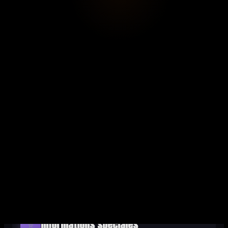
ADRESSE
75008 Paris, France
Y aller
Transports en commun
Ouvre dans Google Maps pour l'itinéraire
Informations spéciales
⭐