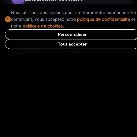
Nous utilisons des cookies pour améliorer votre expérience. En
Terminé
continuant, vous acceptez notre
politique de confidentialité
et
notre
politique de cookies
.
TYPE D'ÉVÉNEMENT
👑
Personnaliser
Produits exclusifs
Tout accepter
GAMME DE PRIX
💰
🤑
ACCÈS
🌍
Ouvert à tous
Réserve ta place
Transports à proximité