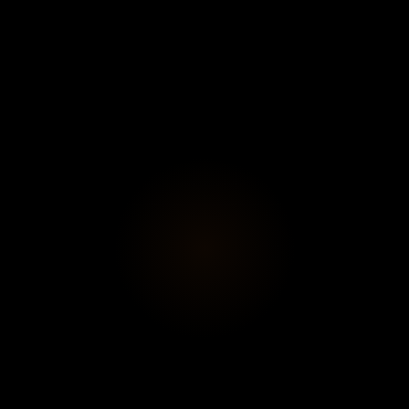
S'abonner
Voir le pro
udi jusqu’à 21h45) | Fermé le lundi
ECTIVE :