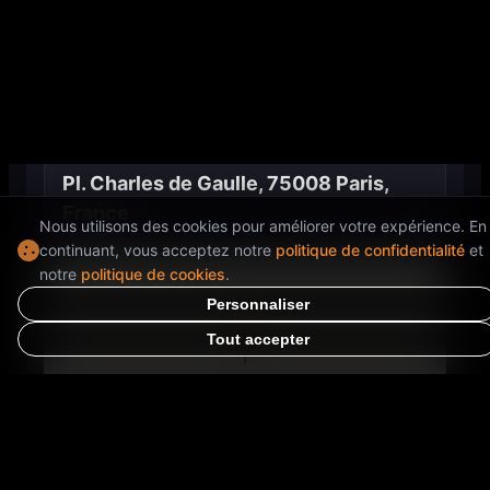
18:00
curieux, cette journée exceptionnelle dans le cadre
des Journées Européennes du Patrimoine promet
Localisation
des souvenirs magiques.
Rendez-vous le 21 septembre sur la plus belle
avenue du monde !
ADRESSE
📍 Avenue des Champs-Élysées - 75008 Paris
Pl. Charles de Gaulle, 75008 Paris,
France
🎫 Entrée libre - Tout public
Nous utilisons des cookies pour améliorer votre expérience. En
continuant, vous acceptez notre
politique de confidentialité
et
notre
politique de cookies
.
Personnaliser
Tout accepter