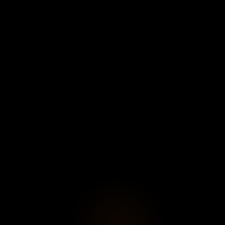
Plongez dans l’épopée de la première
circumnavigation grâce à une exposition immersive
mêlant narration, projections monumentales et
dessins d’animation, guidée par le chroniqueur
Antonio Pigafetta entre découvertes, tensions,
violences et émerveillement.
Conçue avec Camera Lucida et Lucid Realities, la
scénographie déploie une trentaine de modules
audiovisuels, cartes animées et témoignages
d’experts, en écho à la série L’Incroyable périple de
Magellan (Arte), pour interroger héritage,
Voir plus
↓
mondialisation et représentations coloniales.​
Dates, lieu, horaires
Date et Heure
22 octobre 2025 → 1er mars 2026.