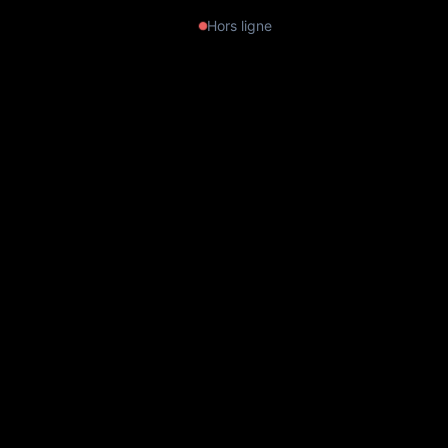
Hors ligne
Magellan, un voyage qui changea
le monde