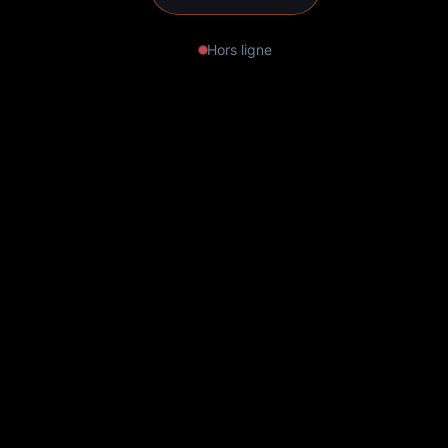
Hors ligne
Supraw Triple Sphere Pop up
Store 5 years of love