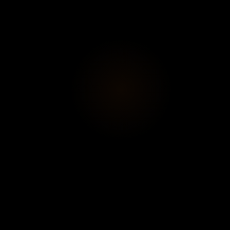
Chaque niveau est desservi par un
monte-
charge
, garantissant une circulation fluide du
matériel et facilitant la logistique de vos
installations.
Côté équipements : wifi, système son Bluetooth,
climatisation, alarme, porte sécurisée, WC, point
d’eau, et espaces de stockage sont à
disposition pour assurer confort, sécurité et
polyvalence.
Un lieu fonctionnel, modulable et bien situé,
idéal pour des projets éphémères, des
lancements, expositions ou rendez-vous
professionnels.
MODE
LITTERATURE
FOOD
ART
DIY
COSMETIQUE
TATOUAGE