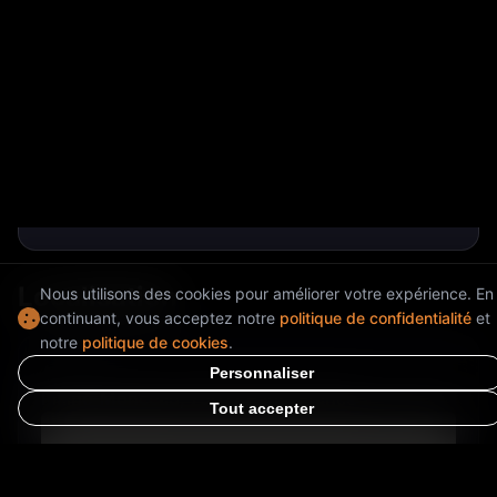
Equipements
✓
Alarme
✓
CuisineCuisine
✓
Réserve
✓
WC
✓
Point d'eau
✓
Wifi
✓
Enceinte système de son
✓
Climatisation
Localisation
Nous utilisons des cookies pour améliorer votre expérience. En
continuant, vous acceptez notre
politique de confidentialité
et
notre
politique de cookies
.
Adresse
Personnaliser
Plaine-Monceau, 75017 Paris, France
Tout accepter