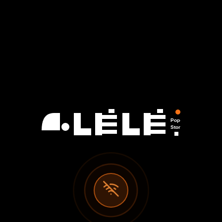
Pop-Up
Store